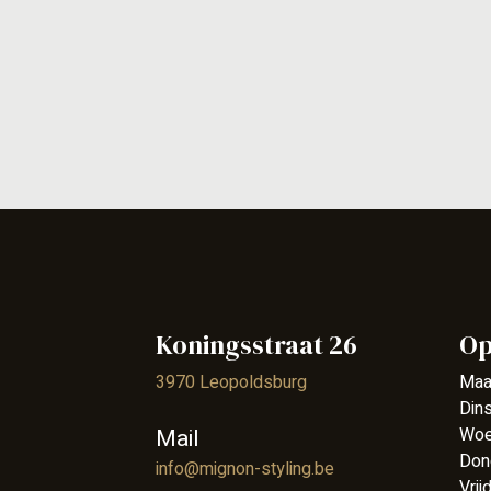
Koningsstraat 26
Op
3970 Leopoldsburg
Maa
Din
Mail
Woe
Don
info@mignon-styling.be
Vrij